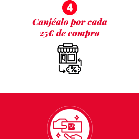
Canjéalo por cada
25€ de compra